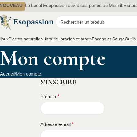
NOUVEAU
Le Local Esopassion ouvre ses portes au Mesnil-Esnar
ijoux
Pierres naturelles
Librairie, oracles et tarots
Encens et Sauge
Outils
Mon compte
Accueil
Mon compte
S’INSCRIRE
Prénom
*
Adresse e-mail
*