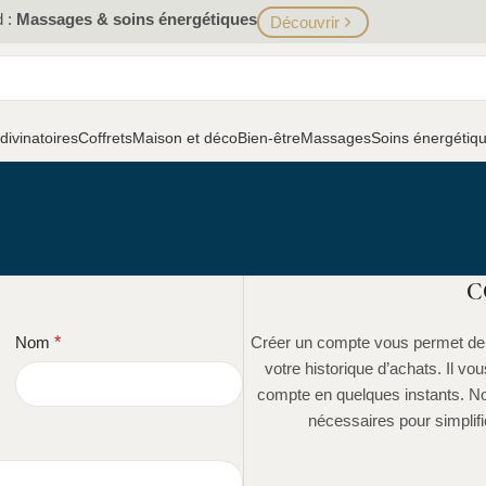
d :
Massages & soins énergétiques
Découvrir
 divinatoires
Coffrets
Maison et déco
Bien-être
Massages
Soins énergétiq
C
Nom
*
Créer un compte vous permet de 
votre historique d’achats. Il vo
compte en quelques instants. N
nécessaires pour simplifi