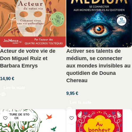
Acteur de votre vie de
Activer ses talents de
Don Miguel Ruiz et
médium, se connecter
Barbara Emrys
aux mondes invisibles au
quotidien de Douna
14,90
€
Chereau
Lire la suite
9,95
€
Lire la suite
RUPTURE DE STO
CK