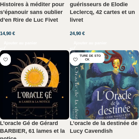
Histoires à méditer pour
guérisseurs de Elodie
s’épanouir sans oublier
Leclercq, 42 cartes et un
d’en Rire de Luc Fivet
livret
14,90
€
24,90
€
Ajouter au panier
Ajouter au panier
RUPTURE DE STO
CK
L’oracle Gé de Gérard
L’oracle de la destinée de
BARBIER, 61 lames et la
Lucy Cavendish
notice