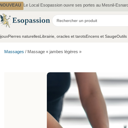
NOUVEAU
Le Local Esopassion ouvre ses portes au Mesnil-Esnar
ijoux
Pierres naturelles
Librairie, oracles et tarots
Encens et Sauge
Outils
Massages
/
Massage « jambes légères »