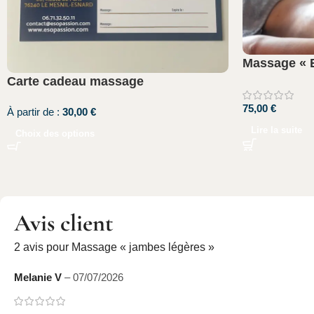
Massage « E
Carte cadeau massage
75,00
€
À partir de :
30,00
€
Lire la suite
Choix des options
Avis client
2 avis pour
Massage « jambes légères »
Melanie V
–
07/07/2026