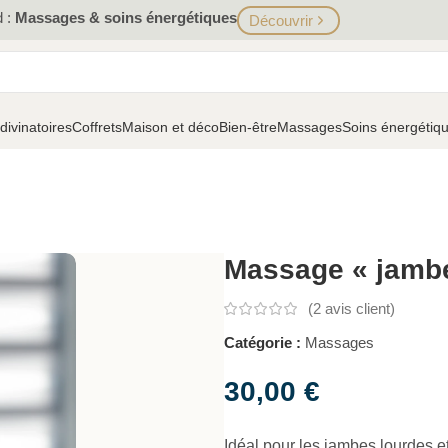
d :
Massages & soins énergétiques
Découvrir
 divinatoires
Coffrets
Maison et déco
Bien-être
Massages
Soins énergétiq
Massage « jambe
(
2
avis client)
Catégorie :
Massages
30,00
€
Idéal pour les jambes lourdes 