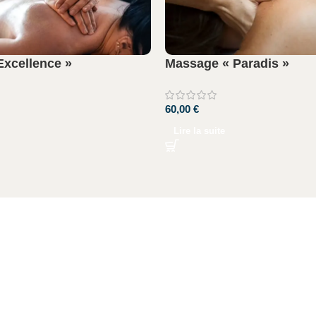
Massage « Paradis »
xcellence »
60,00
€
Lire la suite