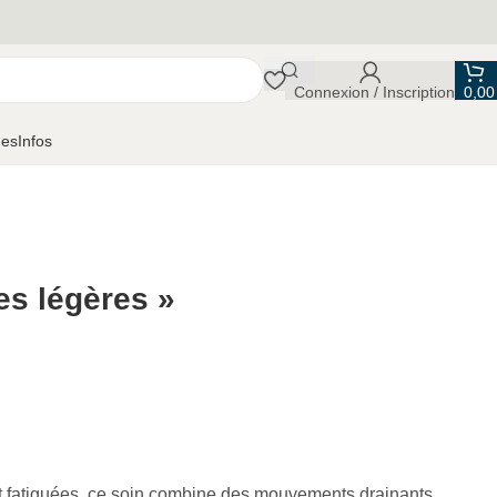
Connexion / Inscription
0,0
ues
Infos
s légères »
et fatiguées, ce soin combine des mouvements drainants