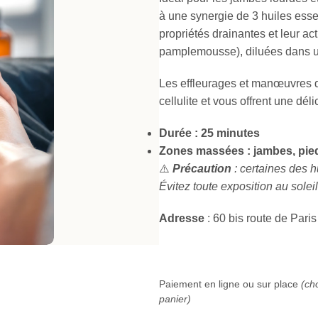
à une synergie de 3 huiles ess
propriétés drainantes et leur act
pamplemousse), diluées dans u
Les effleurages et manœuvres de
cellulite et vous offrent une dé
Durée : 25 minutes
Zones massées : jambes, pie
⚠️
Précaution
: certaines des h
Évitez toute exposition au solei
Adresse
: 60 bis route de Pa
Paiement en ligne ou sur place
(ch
panier)