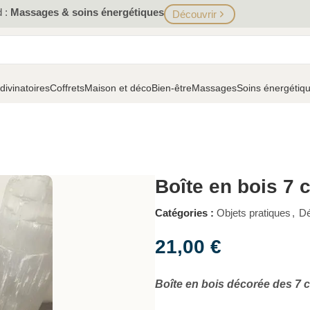
d :
Massages & soins énergétiques
Découvrir
 divinatoires
Coffrets
Maison et déco
Bien-être
Massages
Soins énergétiq
Boîte en bois 7 
Catégories :
Objets pratiques
,
Dé
21,00
€
Boîte en bois décorée des 7 