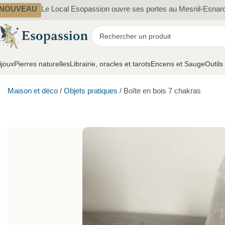
NOUVEAU
Le Local Esopassion ouvre ses portes au Mesnil-Esnar
ijoux
Pierres naturelles
Librairie, oracles et tarots
Encens et Sauge
Outils
Maison et déco
/
Objets pratiques
/
Boîte en bois 7 chakras