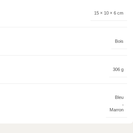
15 × 10 × 6 cm
Bois
306 g
Bleu
,
Marron