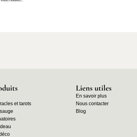
oduits
Liens utiles
En savoir plus
oracles et tarots
Nous contacter
 sauge
Blog
natoires
adeau
 déco