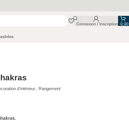
Connexion / Inscription
0,0
ues
Infos
chakras
coration d'intérieur
,
Rangement
chakras.