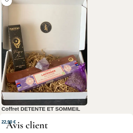
Coffret DETENTE ET SOMMEIL
Avis client
22,90
€
Ajouter au panier